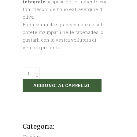
integrale
si sposa perfettamente con i
toni freschi dell’olio extravergine di
oliva.
Buonissimi da sgranocchiare da soli,
potete inzupparli nelle tapenades, o
gustarli con la vostra vellutata di
verdura preferita.
Grissini
integrali
AGGIUNGI AL CARRELLO
formato
"monodose"
(6
confezioni)
quantity
Categoria:
Grissini