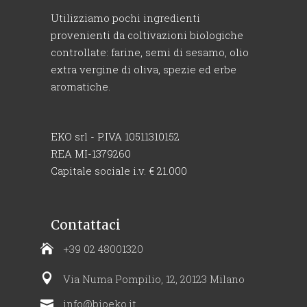
Utilizziamo pochi ingredienti
provenienti da coltivazioni biologiche
controllate: farine, semi di sesamo, olio
extra vergine di oliva, spezie ed erbe
aromatiche.
EKO srl - P.IVA 10511310152
REA MI-1379260
Capitale sociale i.v. € 21.000
Contattaci
+39 02 48001320
Via Numa Pompilio, 12, 20123 Milano
info@bioeko.it