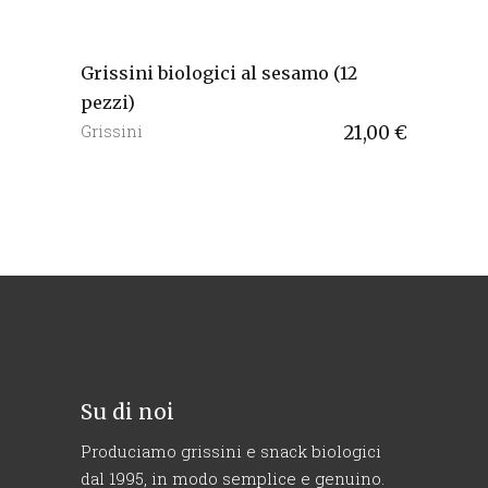
Grissini biologici al sesamo (12
pezzi)
Grissini
21,00
€
Su di noi
Produciamo grissini e snack biologici
dal 1995, in modo semplice e genuino.