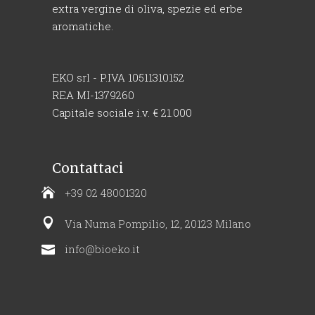
extra vergine di oliva, spezie ed erbe
aromatiche.
EKO srl - P.IVA 10511310152
REA MI-1379260
Capitale sociale i.v. € 21.000
Contattaci
+39 02 48001320
Via Numa Pompilio, 12, 20123 Milano
info@bioeko.it