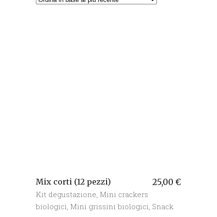
base
al
più
recente
Mix corti (12 pezzi)
25,00
€
Kit degustazione
,
Mini crackers
biologici
,
Mini grissini biologici
,
Snack