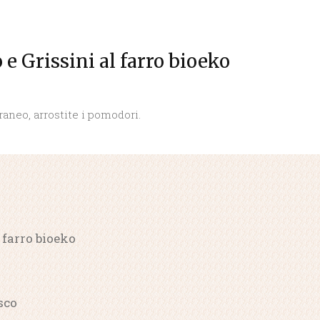
e Grissini al farro bioeko
raneo, arrostite i pomodori.
l farro bioeko
sco