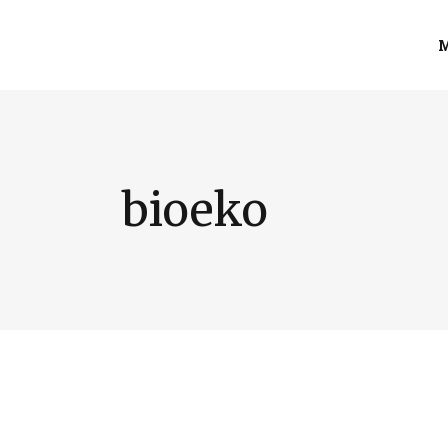
M
bioeko