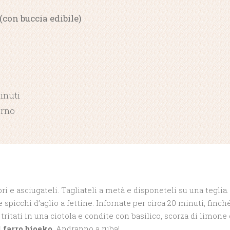
(con buccia edibile)
inuti
orno
ri e asciugateli. Tagliateli a metà e disponeteli su una teglia
 e spicchi d’aglio a fettine. Infornate per circa 20 minuti, finc
 tritati in una ciotola e condite con basilico, scorza di limone 
l farro bioeko
. Andranno a ruba!