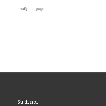
[mailpoet_page]
Su di noi