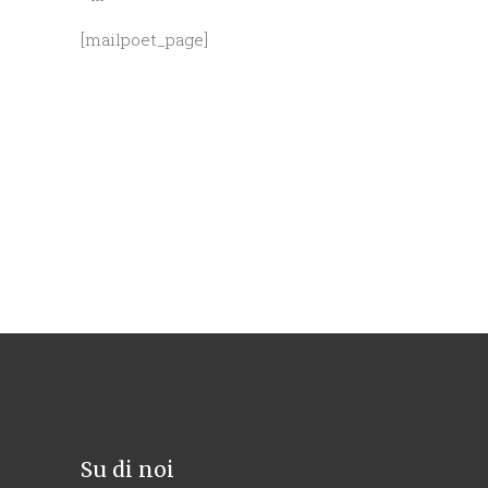
[mailpoet_page]
Su di noi